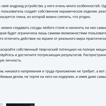
 на своё андроид устройство, у него очень много особенностей. О
ь пользователь создаёт собственное керамическое изделие, реа
ьзуется глина, из которой можно слепить, что угодно.
 можно создавать сосуды любого стиля и наносить на них самы
орая будет ограничена лишь самими возможностями пользовате
то отличить действие на экране от реального мира практическ
раскройте собственный творческий потенциал на полную мощн
твуйтесь и достигните потрясающих результатов. Распространи
кую личность.
м, никакого напряжения и труда приложение не требует, а вот
юбимым делом, не терпя на него ни издержек, и имея даже са