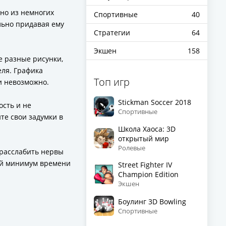
дно из немногих
Спортивные
40
льно придавая ему
Стратегии
64
Экшен
158
е разные рисунки,
ля. Графика
Топ игр
и невозможно.
Stickman Soccer 2018
ость и не
Спортивные
те свои задумки в
Школа Хаоса: 3D
открытый мир
Ролевые
 расслабить нервы
мый минимум времени
Street Fighter IV
Champion Edition
Экшен
Боулинг 3D Bowling
Спортивные