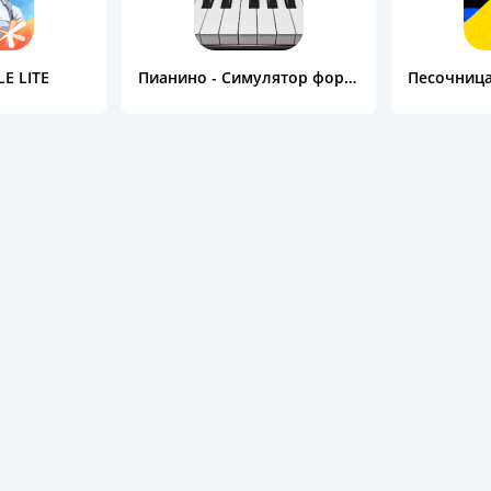
E LITE
Пианино - Симулятор фортепиано, музыка и 2 игры