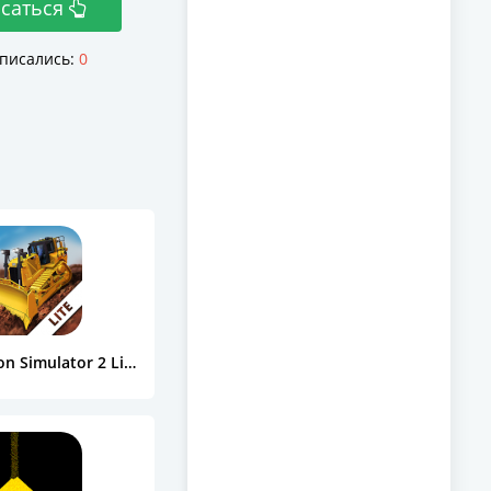
саться
писались:
0
Construction Simulator 2 Lite