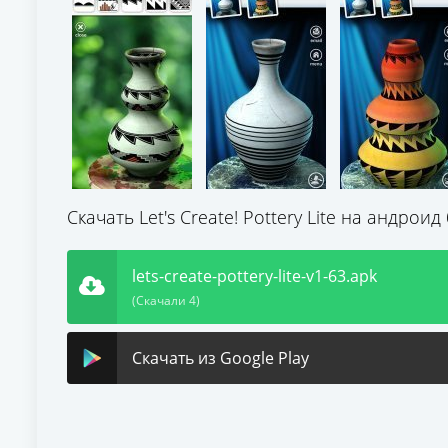
Скачать Let's Create! Pottery Lite на андрои
lets-create-pottery-lite-v1-63.apk
(Скачали 4)
Скачать из Google Play