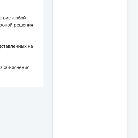
дствие любой
ороной решения
дставленных на
ез объяснения