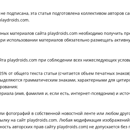
е не подписана, эта статья подготовлена коллективом авторов с
laydroids.com.
 иных материалов сайта playdroids.com необходимо получить п
 при использовании материалов обязательно размещать активн
айта playdroids.com при соблюдении всех нижеследующих услов
% от общего текста статьи (считается объем печатных знаков)
выделяются грамматическим знаками, характерными для цитир
ирования;
риала (имя, фамилия и, если есть, интернет-псевдоним) и исто
или фотографий в собственной новостной ленте или любом друг
лку на сайт playdroids.com. Любая модификация изображений 
ость авторских прав сайту playdroids.com) не допускается без