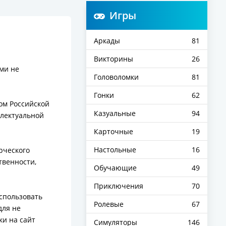
Игры
Аркады
81
Викторины
26
ями не
Головоломки
81
Гонки
62
ом Российской
Казуальные
94
ллектуальной
Карточные
19
Настольные
16
рческого
твенности,
Обучающие
49
Приключения
70
использовать
Ролевые
67
для не
ки на сайт
Симуляторы
146