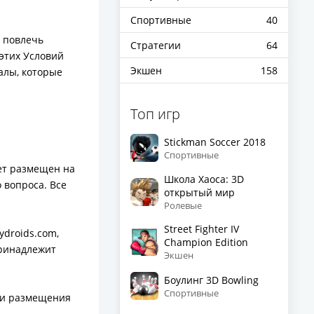
Спортивные
40
 повлечь
Стратегии
64
этих Условий
Экшен
158
алы, которые
Топ игр
Stickman Soccer 2018
Спортивные
ет размещен на
Школа Хаоса: 3D
 вопроса. Все
открытый мир
Ролевые
Street Fighter IV
ydroids.com,
Champion Edition
принадлежит
Экшен
Боулинг 3D Bowling
Спортивные
вии размещения