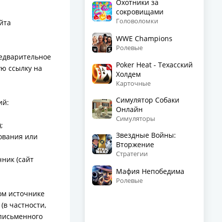
Охотники за
сокровищами
Головоломки
айта
WWE Champions
Ролевые
редварительное
Poker Heat - Техасский
ую ссылку на
Холдем
Карточные
Симулятор Собаки
ий:
Онлайн
Симуляторы
;
Звездные Войны:
ования или
Вторжение
Стратегии
чник (сайт
Мафия Непобедима
Ролевые
ом источнике
(в частности,
 письменного