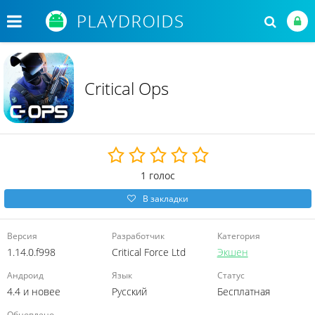
Critical Ops
1
голос
В закладки
Версия
Разработчик
Категория
1.14.0.f998
Critical Force Ltd
Экшен
Андроид
Язык
Статус
4.4 и новее
Русский
Бесплатная
Обновлено