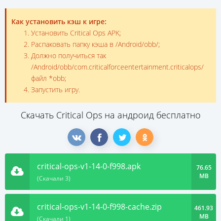
Как установить кэш к игре:
Установить Critical Ops APK;
Распаковать папку кэша в /Android/obb/;
Должно получиться так
/Android/obb/com.criticalforceentertainment.criticalops/
файл *obb;
Запустить игру.
Скачать Critical Ops на андроид бесплатно
critical-ops-v1-14-0-f998.apk
76.65
MB
(Скачали 3)
critical-ops-v1-14-0-f998-cache.zip
461.93
MB
(Скачали 1)