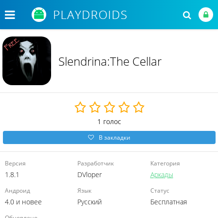
Slendrina:The Cellar
1
голос
В закладки
Версия
Разработчик
Категория
1.8.1
DVloper
Аркады
Андроид
Язык
Статус
4.0 и новее
Русский
Бесплатная
Обновлено