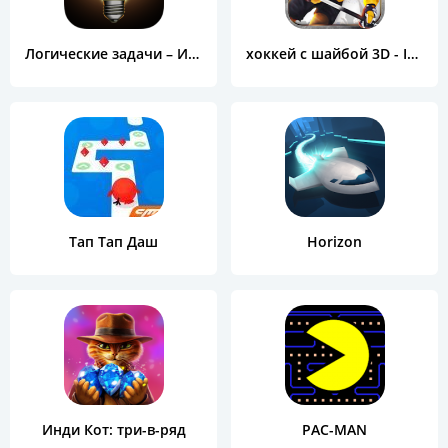
Логические задачи – Играть
хоккей с шайбой 3D - IceHockey
Тап Тап Даш
Horizon
Инди Кот: три-в-ряд
PAC-MAN