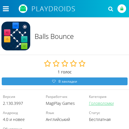
Balls Bounce
1
голос
В закладки
Версия
Разработчик
Категория
2.130.3997
MagiPlay Games
Головоломки
Андроид
Язык
Статус
4.0 и новее
Английський
Бесплатная
Обновлено