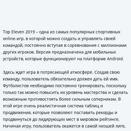
Top Eleven 2019 – одна из самых популярных спортивных
online-игр, в которой можно создать и управлять своей
командой, постоянно вступая в соревнования с миллионами
других игроков. Версия предназначена для мобильных
устройств, которые функционируют на платформе Android.
Здесь ждет игра в потрясающей атмосфере. Создав свою
команду, пользователь обязательно должен дать ей имя.
Футболистов необходимо постоянно тренировать, поскольку
только так можно повысить их уровень мастерства и сделать
возможным противостоять более сильным соперникам. В
этой игре очень реалистичная система таблиц и
продвижения, которые позволяют поставить рекорды и
продвинуться до лидирующих мест в мировом рейтинге.
Начиная игру, пользователь окажется в самой низшей лиге,