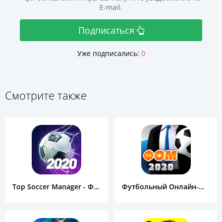
E-mail.
Подписаться
Уже подписались:
0
Смотрите также
Top Soccer Manager - ФУТБОЛЬНЫЙ МЕНЕДЖЕР
Футбольный Онлайн-Менеджер ФОМ