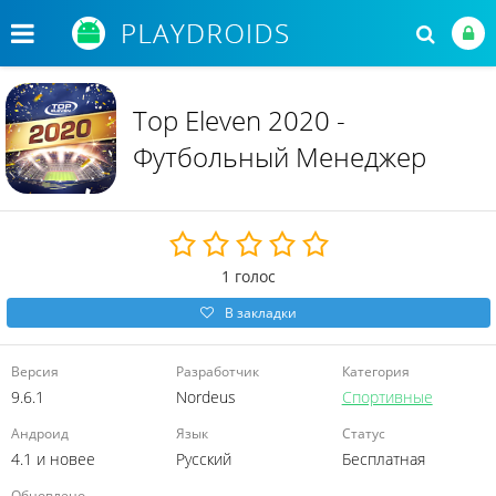
Top Eleven 2020 -
Футбольный Менеджер
1
голос
В закладки
Версия
Разработчик
Категория
9.6.1
Nordeus
Спортивные
Андроид
Язык
Статус
4.1 и новее
Русский
Бесплатная
Обновлено