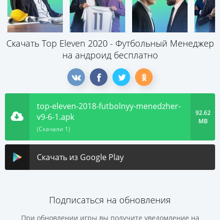
Скачать Top Eleven 2020 - Футбольный Менеджер
на андроид бесплатно
top-eleven-2018-futbolnyy-menedzher-
92.62
v9-6-1.apk
MB
(Скачали 1)
Скачать из Google Play
Подписаться на обновления
При обновлении игры вы получите уведомление на