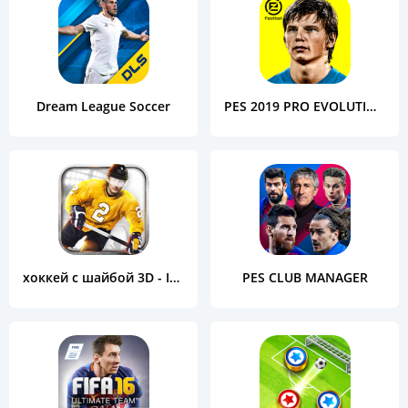
Dream League Soccer
PES 2019 PRO EVOLUTION SOCCER
хоккей с шайбой 3D - IceHockey
PES CLUB MANAGER