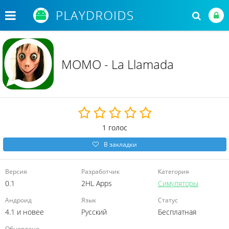
MOMO - La Llamada
1
голос
В закладки
Версия
Разработчик
Категория
0.1
2HL Apps
Симуляторы
Андроид
Язык
Статус
4.1 и новее
Русский
Бесплатная
Обновлено