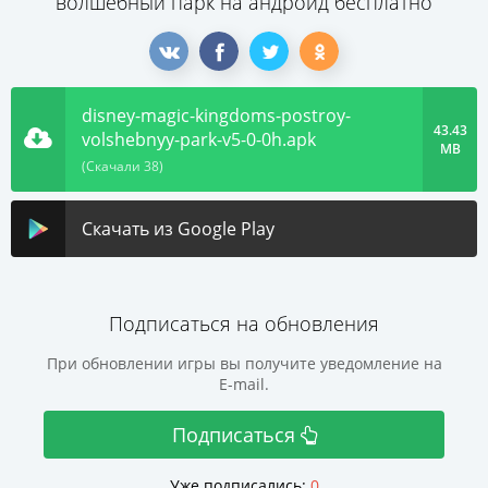
волшебный парк на андроид бесплатно
disney-magic-kingdoms-postroy-
43.43
volshebnyy-park-v5-0-0h.apk
MB
(Скачали 38)
Скачать из Google Play
Подписаться на обновления
При обновлении игры вы получите уведомление на
E-mail.
Подписаться
Уже подписались:
0