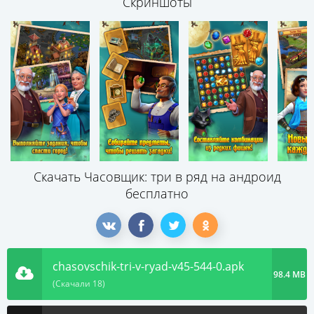
Скриншоты
Скачать Часовщик: три в ряд на андроид
бесплатно
chasovschik-tri-v-ryad-v45-544-0.apk
98.4 MB
(Скачали 18)