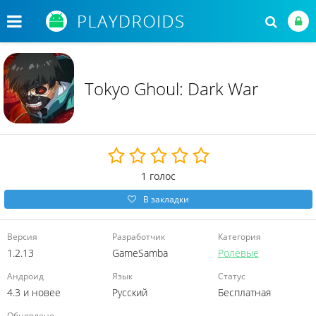
Tokyo Ghoul: Dark War
1
голос
В закладки
Версия
Разработчик
Категория
1.2.13
GameSamba
Ролевые
Андроид
Язык
Статус
4.3 и новее
Русский
Бесплатная
Обновлено