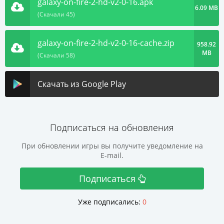
galaxy-on-fire-2-hd-v2-0-16.apk
6.09 MB
(Скачали 45)
galaxy-on-fire-2-hd-v2-0-16-cache.zip
958.92
MB
(Скачали 58)
Скачать из Google Play
Подписаться на обновления
При обновлении игры вы получите уведомление на
E-mail.
Подписаться
Уже подписались:
0