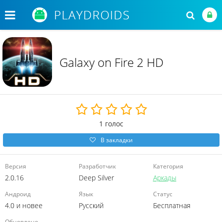
Galaxy on Fire 2 HD
1
голос
В закладки
Версия
Разработчик
Категория
2.0.16
Deep Silver
Аркады
Андроид
Язык
Статус
4.0 и новее
Русский
Бесплатная
Обновлено