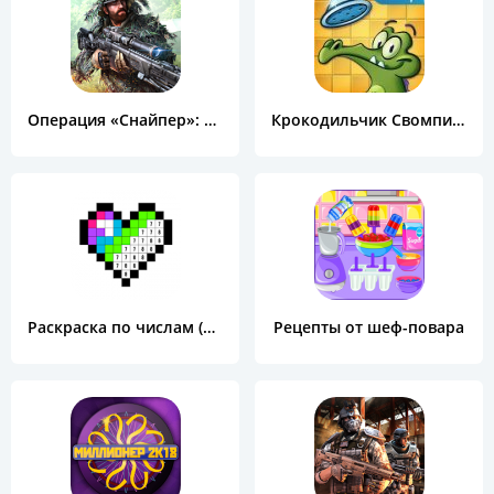
Операция «Снайпер»: Топ 3D шутер
Крокодильчик Свомпи Free
Раскраска по числам (Color by Number)
Рецепты от шеф-повара