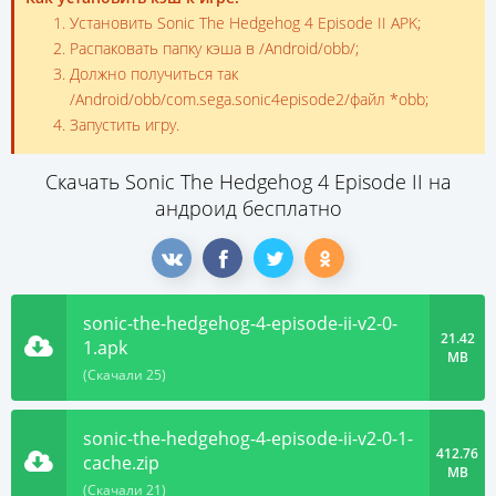
Установить Sonic The Hedgehog 4 Episode II APK;
Распаковать папку кэша в /Android/obb/;
Должно получиться так
/Android/obb/com.sega.sonic4episode2/файл *obb;
Запустить игру.
Скачать Sonic The Hedgehog 4 Episode II на
андроид бесплатно
sonic-the-hedgehog-4-episode-ii-v2-0-
21.42
1.apk
MB
(Скачали 25)
sonic-the-hedgehog-4-episode-ii-v2-0-1-
412.76
cache.zip
MB
(Скачали 21)