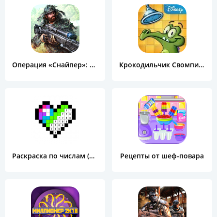
Операция «Снайпер»: Топ 3D шутер
Крокодильчик Свомпи Free
Раскраска по числам (Color by Number)
Рецепты от шеф-повара