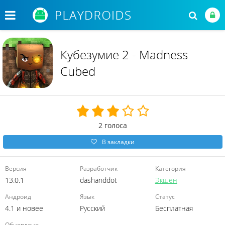
Кубезумие 2 - Madness
Cubed
2
голоса
В закладки
Версия
Разработчик
Категория
13.0.1
dashanddot
Экшен
Андроид
Язык
Статус
4.1 и новее
Русский
Бесплатная
Обновлено