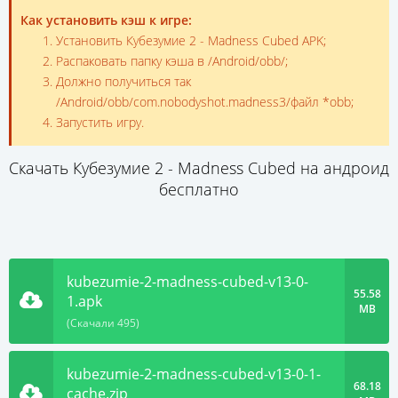
Как установить кэш к игре:
Установить Кубезумие 2 - Madness Cubed APK;
Распаковать папку кэша в /Android/obb/;
Должно получиться так
/Android/obb/com.nobodyshot.madness3/файл *obb;
Запустить игру.
Скачать Кубезумие 2 - Madness Cubed на андроид
бесплатно
kubezumie-2-madness-cubed-v13-0-
55.58
1.apk
MB
(Скачали 495)
kubezumie-2-madness-cubed-v13-0-1-
68.18
cache.zip