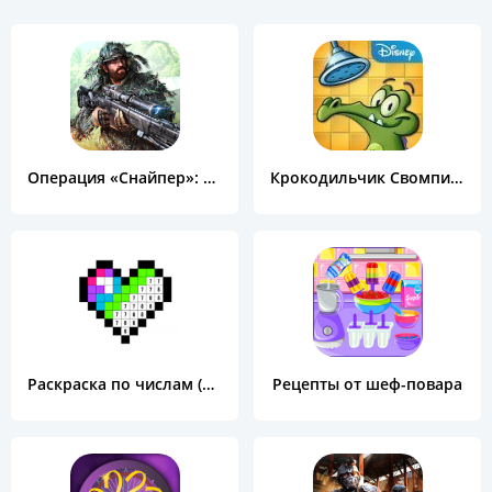
Операция «Снайпер»: Топ 3D шутер
Крокодильчик Свомпи Free
Раскраска по числам (Color by Number)
Рецепты от шеф-повара