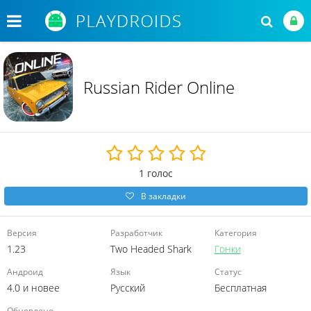
Russian Rider Online
1
голос
В закладки
Версия
Разработчик
Категория
1.23
Two Headed Shark
Гонки
Андроид
Язык
Статус
4.0 и новее
Русский
Бесплатная
Обновлено