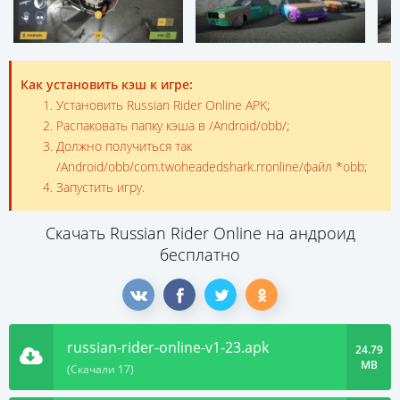
Как установить кэш к игре:
Установить Russian Rider Online APK;
Распаковать папку кэша в /Android/obb/;
Должно получиться так
/Android/obb/com.twoheadedshark.rronline/файл *obb;
Запустить игру.
Скачать Russian Rider Online на андроид
бесплатно
russian-rider-online-v1-23.apk
24.79
MB
(Скачали 17)