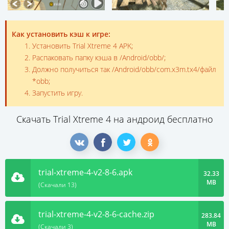
Как установить кэш к игре:
Установить Trial Xtreme 4 APK;
Распаковать папку кэша в /Android/obb/;
Должно получиться так /Android/obb/com.x3m.tx4/файл
*obb;
Запустить игру.
Скачать Trial Xtreme 4 на андроид бесплатно
trial-xtreme-4-v2-8-6.apk
32.33
MB
(Скачали 13)
trial-xtreme-4-v2-8-6-cache.zip
283.84
MB
(Скачали 3)