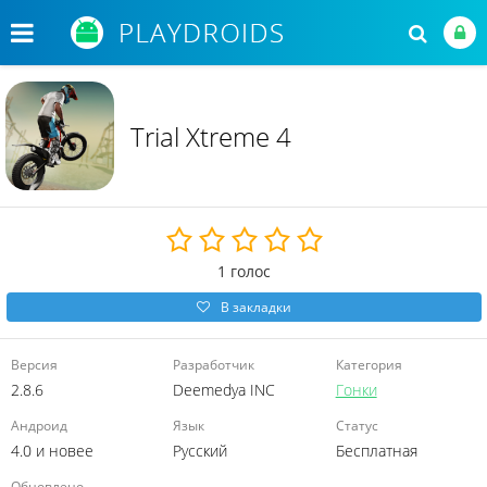
Trial Xtreme 4
1
голос
В закладки
Версия
Разработчик
Категория
2.8.6
Deemedya INC
Гонки
Андроид
Язык
Статус
4.0 и новее
Русский
Бесплатная
Обновлено