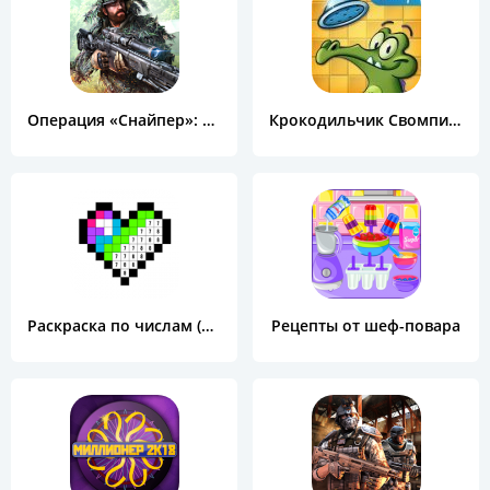
Операция «Снайпер»: Топ 3D шутер
Крокодильчик Свомпи Free
Раскраска по числам (Color by Number)
Рецепты от шеф-повара