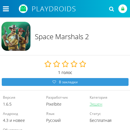
Space Marshals 2
1
голос
В закладки
Версия
Разработчик
Категория
1.6.5
Pixelbite
Экшен
Андроид
Язык
Статус
4.3 и новее
Русский
Бесплатная
Обновлено