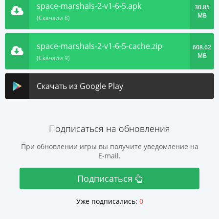
space-marshals-2-v1-6-5.apk
30.85
MB
(Скачали 8)
space-marshals-2-v1-6-5-cache.zip
608.62
MB
(Скачали 9)
Скачать из Google Play
Подписаться на обновления
При обновлении игры вы получите уведомление на
E-mail.
Подписаться
Уже подписались:
0