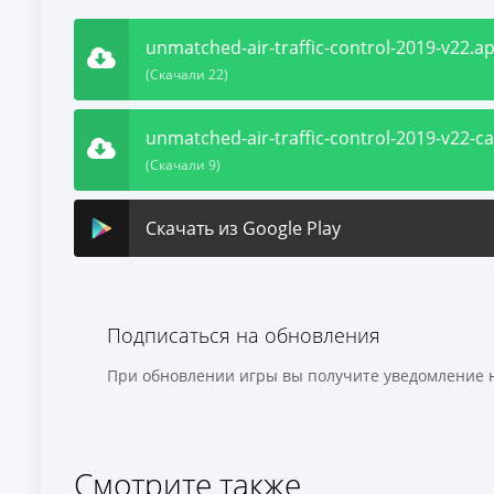
unmatched-air-traffic-control-2019-v22.a
(Скачали 22)
unmatched-air-traffic-control-2019-v22-ca
(Скачали 9)
Скачать из Google Play
Подписаться на обновления
При обновлении игры вы получите уведомление н
Смотрите также