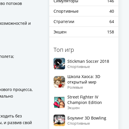
Симуляторы
146
во потоков
Спортивные
40
Стратегии
64
 возможностей и
Экшен
158
Топ игр
полета;
Stickman Soccer 2018
Спортивные
Школа Хаоса: 3D
открытый мир
Ролевые
рового процесса,
мально
Street Fighter IV
Champion Edition
Экшен
сходить без
Боулинг 3D Bowling
, и развив свой
Спортивные