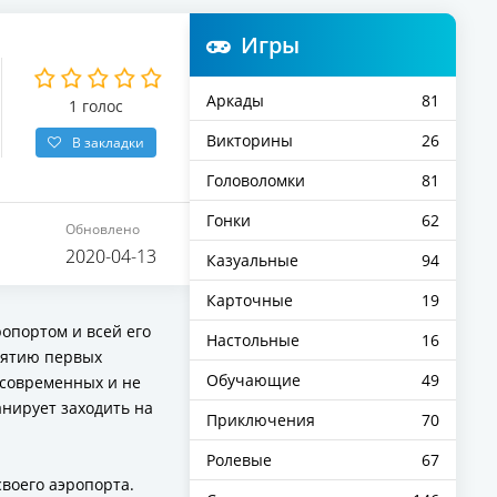
Игры
Аркады
81
1
голос
Викторины
26
В закладки
Головоломки
81
Гонки
62
Обновлено
2020-04-13
Казуальные
94
Карточные
19
опортом и всей его
Настольные
16
инятию первых
Обучающие
49
 современных и не
анирует заходить на
Приключения
70
Ролевые
67
воего аэропорта.