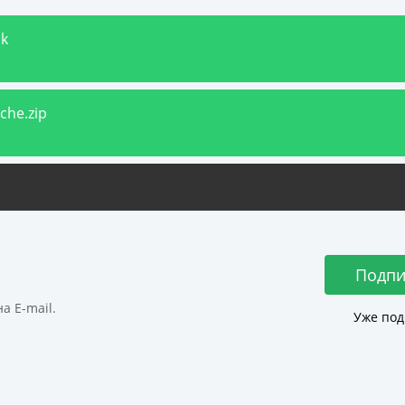
pk
che.zip
Подпи
а E-mail.
Уже под