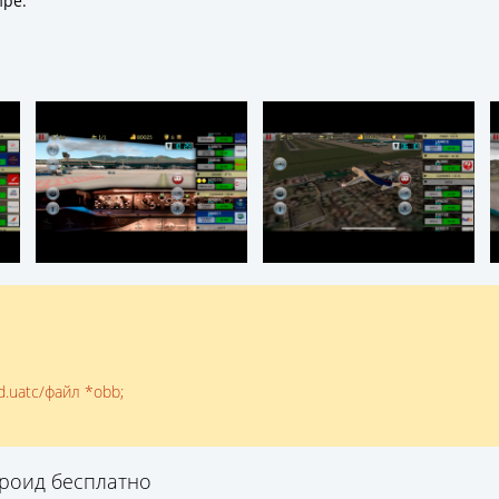
ире.
d.uatc/файл *obb;
ндроид бесплатно