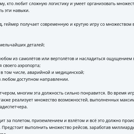
у, кто любит сложную логистику и умеет организовать множест
ь эти навыки.
оид, геймер получает современную и крутую игру со множеством
 мельчайших деталей;
 любом из самолётов или вертолётов и насладиться ощущением 
 своего аэропорта;
 в том числе, аварийной и медицинской;
в любом доступном направлении.
етчером, многим эта должность сильно понравится. Во время иг
а также реализует множество возможностей, выполненных макси
иадиспетчера.
дит за полетом, приземлением и взлётом и всё это должно прои
. Предстоит выполнить множество рейсов, заработав миллиарды