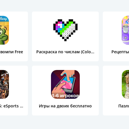
вомпи Free
Раскраска по числам (Color by Number)
Рецепты
Modern Combat 5: eSports FPS
Игры на двоих бесплатно
Пазл