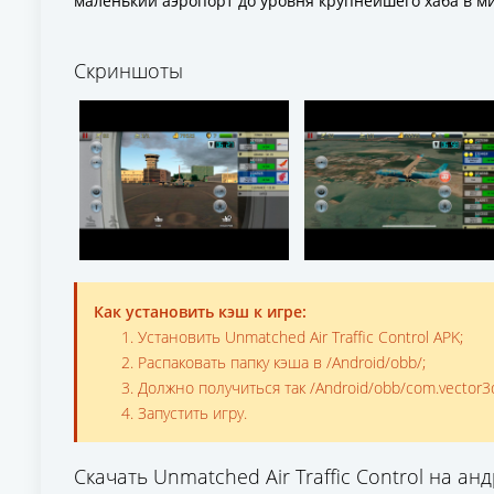
маленький аэропорт до уровня крупнейшего хаба в м
Скриншоты
Как установить кэш к игре:
Установить Unmatched Air Traffic Control APK;
Распаковать папку кэша в /Android/obb/;
Должно получиться так /Android/obb/com.vector3
Запустить игру.
Скачать Unmatched Air Traffic Control на а