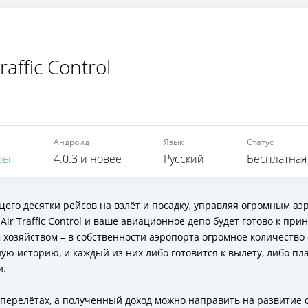
affic Control
Андроид
Язык
Статус
ры
4.0.3 и новее
Русский
Бесплатная
го десятки рейсов на взлёт и посадку, управляя огромным аэр
ir Traffic Control и ваше авиационное депо будет готово к пр
хозяйством – в собственности аэропорта огромное количество
ую историю, и каждый из них либо готовится к вылету, либо пл
и.
перелётах, а полученный доход можно направить на развитие с