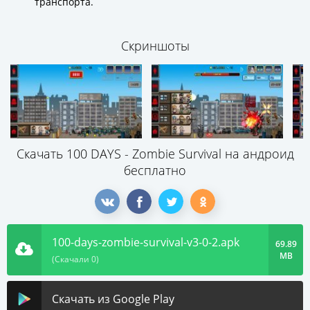
транспорта.
Скриншоты
Скачать 100 DAYS - Zombie Survival на андроид
бесплатно
100-days-zombie-survival-v3-0-2.apk
69.89
MB
(Скачали 0)
Скачать из Google Play