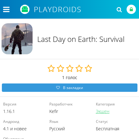
Last Day on Earth: Survival
1
голос
В закладки
Версия
Разработчик
Категория
1.16.1
Kefir
Экшен
Андроид
Язык
Статус
4.1 и новее
Русский
Бесплатная
Обновлено