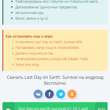
Разблокированы все события на глобальной карте;
Дублирование одиночных предметов;
Бесконечная еда;
Boost, жизни и тд х2.
Как установить кэш к игре:
Установить Last Day on Earth: Survival APK;
Распаковать папку кэша в /Android/obb/;
Должно получиться так
/Android/obb/zombie.survival.craft.z/файл *obb;
Запустить игру.
Скачать Last Day on Earth: Survival на андроид
бесплатно
last-day-on-earth-survival-v1-16-1.apk
47.62