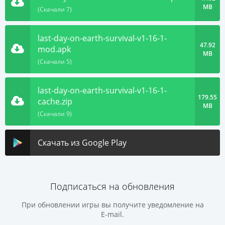
MB
(Скачали 7)
last-day-on-earth-survival-v1-16-1-
47.92
mod.apk
MB
(Скачали 5)
last-day-on-earth-survival-v1-16-1-
179.55
cache.zip
MB
(Скачали 9)
Скачать из Google Play
Подписаться на обновления
При обновлении игры вы получите уведомление на
E-mail.