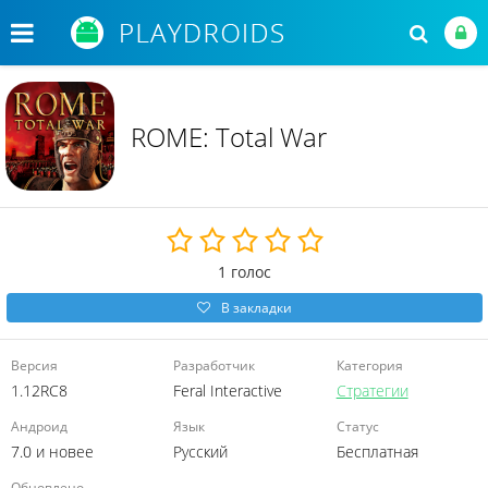
ROME: Total War
1
голос
В закладки
Версия
Разработчик
Категория
1.12RC8
Feral Interactive
Стратегии
Андроид
Язык
Статус
7.0 и новее
Русский
Бесплатная
Обновлено