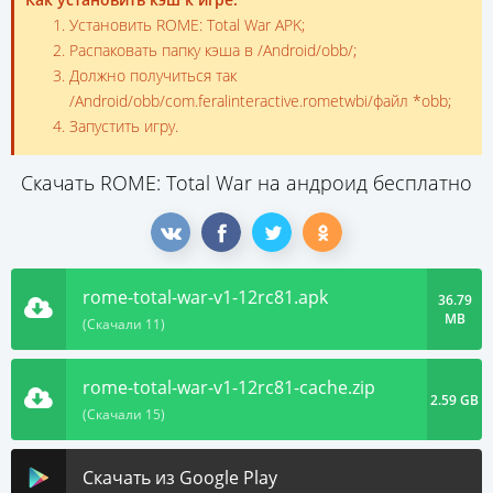
Установить ROME: Total War APK;
Распаковать папку кэша в /Android/obb/;
Должно получиться так
/Android/obb/com.feralinteractive.rometwbi/файл *obb;
Запустить игру.
Скачать ROME: Total War на андроид бесплатно
rome-total-war-v1-12rc81.apk
36.79
MB
(Скачали 11)
rome-total-war-v1-12rc81-cache.zip
2.59 GB
(Скачали 15)
Скачать из Google Play