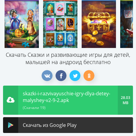
Скачать Сказки и развивающие игры для детей,
малышей на андроид бесплатно
skazki-i-razvivayuschie-igry-dlya-detey-
28.03
malyshey-v2-9-2.apk
MB
(Скачали 19)
Скачать из Google Play