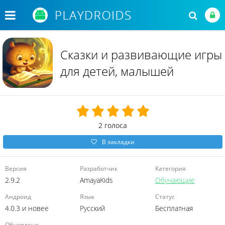
Сказки и развивающие игры
для детей, малышей
2
голоса
В закладки
Версия
Разработчик
Категория
2.9.2
AmayaKids
Обучающие
Андроид
Язык
Статус
4.0.3 и новее
Русский
Бесплатная
Обновлено