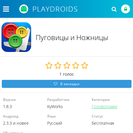
Пуговицы и Ножницы
1
голос
В закладки
Версия
Разработчик
Категория
1.8.3
KyWorks
Головоломки
Андроид
Язык
Статус
2.3.3 и новее
Русский
Бесплатная
Обновлено