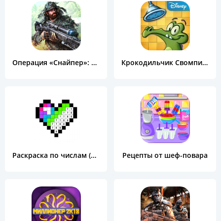
Операция «Снайпер»: Топ 3D шутер
Крокодильчик Свомпи Free
Раскраска по числам (Color by Number)
Рецепты от шеф-повара