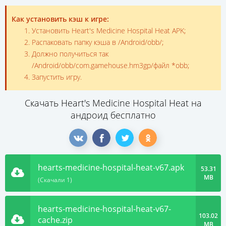
Как установить кэш к игре:
Установить Heart's Medicine Hospital Heat APK;
Распаковать папку кэша в /Android/obb/;
Должно получиться так
/Android/obb/com.gamehouse.hm3gp/файл *obb;
Запустить игру.
Скачать Heart's Medicine Hospital Heat на
андроид бесплатно
hearts-medicine-hospital-heat-v67.apk
53.31
MB
(Скачали 1)
hearts-medicine-hospital-heat-v67-
103.02
cache.zip
MB