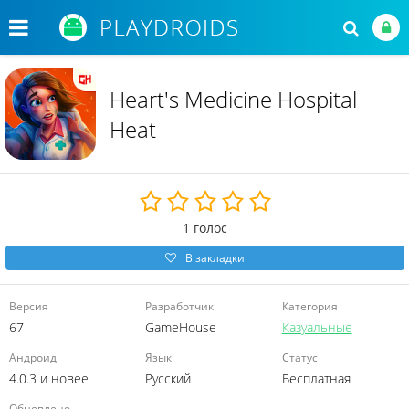
Heart's Medicine Hospital
Heat
1
голос
В закладки
Версия
Разработчик
Категория
67
GameHouse
Казуальные
Андроид
Язык
Статус
4.0.3 и новее
Русский
Бесплатная
Обновлено