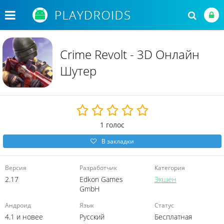
Crime Revolt - 3D Онлайн
Шутер
1
голос
В закладки
Версия
Разработчик
Категория
2.17
Edkon Games
Экшен
GmbH
Андроид
Язык
Статус
4.1 и новее
Русский
Бесплатная