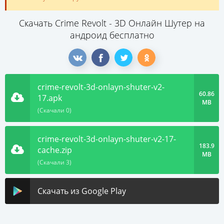
Скачать Crime Revolt - 3D Онлайн Шутер на
андроид бесплатно
crime-revolt-3d-onlayn-shuter-v2-
60.86
17.apk
MB
(Скачали 0)
crime-revolt-3d-onlayn-shuter-v2-17-
183.9
cache.zip
MB
(Скачали 3)
Скачать из Google Play