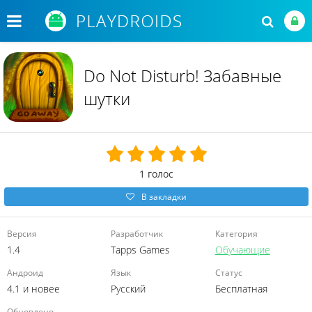
Do Not Disturb! Забавные
шутки
1
голос
В закладки
Версия
Разработчик
Категория
1.4
Tapps Games
Обучающие
Андроид
Язык
Статус
4.1 и новее
Русский
Бесплатная
Обновлено