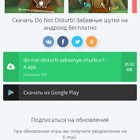
Скачать Do Not Disturb! Забавные шутки на
андроид бесплатно
do-not-disturb-zabavnye-shutki-v1-
35.32
4.apk
MB
(Скачали 30)
Скачать из Google Play
Подписаться на обновления
При обновлении игры вы получите уведомление на
E-mail.