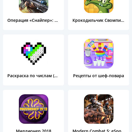
Операция «Снайпер»: Топ 3D шутер
Крокодильчик Свомпи Free
Раскраска по числам (Color by Number)
Рецепты от шеф-повара
Миллионер 2018
Modern Combat 5: eSports FPS