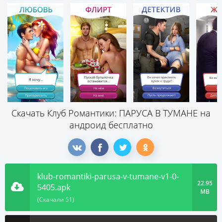
Скачать Клуб Романтики: ПАРУСА В ТУМАНЕ на
андроид бесплатно
klub-romantiki-parusa-v-tumane-v1-0-
22.95
5405.apk
MB
(Скачали 51)