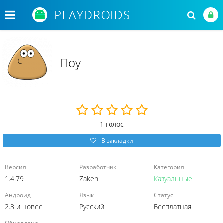
Поу
1
голос
В закладки
Версия
Разработчик
Категория
1.4.79
Zakeh
Казуальные
Андроид
Язык
Статус
2.3 и новее
Русский
Бесплатная
Обновлено