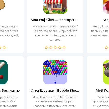
Моя кофейня — ресторан мечты
An
ец уже ждёт,
Мечтаете о собственном кафе?
Angry Bird
его появится
Так откройте его, и приложите
весь мир ве
стать каждый,
все силы, чтобы сделать его
и на экране
самым...
д бесплатно
Игра Шарики - Bubble Shooter
Мой Го
 превосходный
Игра Шарики – Bubble Shooter –
Мой Го
воляющий в
увлекательнейшая игра, с
продолжени
чать партию
довольно простым сюжетом,
симулятора