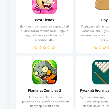
Best Fiends
Поу
Данная игра является вариацией
Прикольный питом
знаменитой головоломки «три в
когда наконец, у н
ряд», собрала уже больше 70
хозяин. Им может 
миллионов...
кто...
Plants vs Zombies 2
Русский бильяр
Plants vs Zombies 2 – это
Русский бильярд –
продолжение одной из наиболее
симулятор, поз
популярных игр для
любой момент на