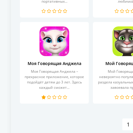
портативных...
любимой
Моя Говорящая Анджела
Мой Говоря
Моя Говорящая Анджела –
Мой Говорящи
прекрасное приложение, которое
невероятно популя
подойдёт детям до 3 лет. Здесь
раздела казуальных
каждый сможет...
завоевала пр
1