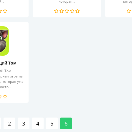
...
которая...
кото
щий Том
й Том –
рная игра из
, которая уже
осто...
2
3
4
5
6