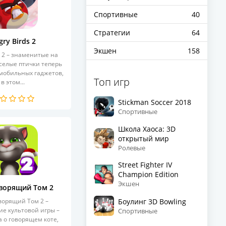
Спортивные
40
Стратегии
64
gry Birds 2
Экшен
158
s 2 – знаменитые на
селые птички теперь
 мобильных гаджетов,
Топ игр
в этом...
Stickman Soccer 2018
Спортивные
Школа Хаоса: 3D
открытый мир
Ролевые
Street Fighter IV
Champion Edition
Экшен
ворящий Том 2
Боулинг 3D Bowling
ворящий Том 2 –
е культовой игры –
Спортивные
 о говорящем коте,