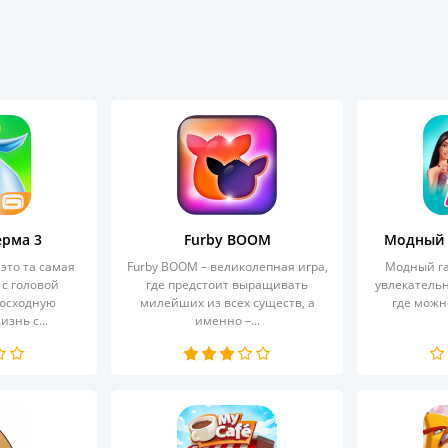
ерма 3
Furby BOOM
Модный 
это та самая
Furby BOOM – великолепная игра,
Модный га
 с головой
где предстоит выращивать
увлекательн
восходную
милейших из всех существ, а
где можно
знь с...
именно –...