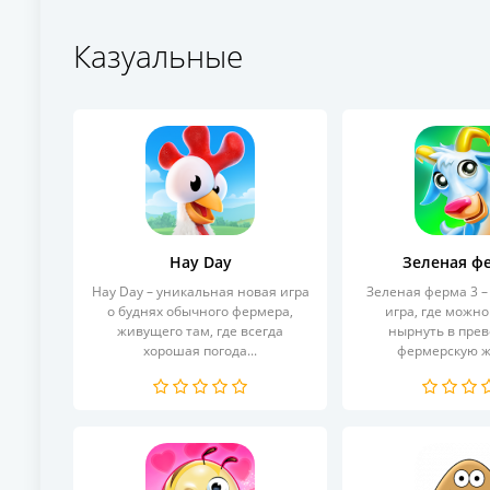
Казуальные
Hay Day
Зеленая ф
Hay Day – уникальная новая игра
Зеленая ферма 3 – 
о буднях обычного фермера,
игра, где можно
живущего там, где всегда
нырнуть в пре
хорошая погода...
фермерскую жи