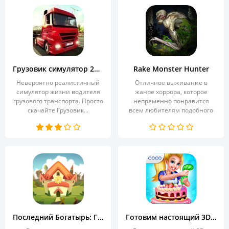
Грузовик симулятор 2018: Европа
Rake Monster Hunter
Невероятно реалистичный
Отличное выживание в
симулятор жизни водителя
жанре хоррора, которое
грузового транспорта. Просто
непременно понравится
скачайте Грузовик...
всем любителям подобного
жанра....
Последний Богатырь: Герои Белогорья
Готовим настоящий 3D-торт