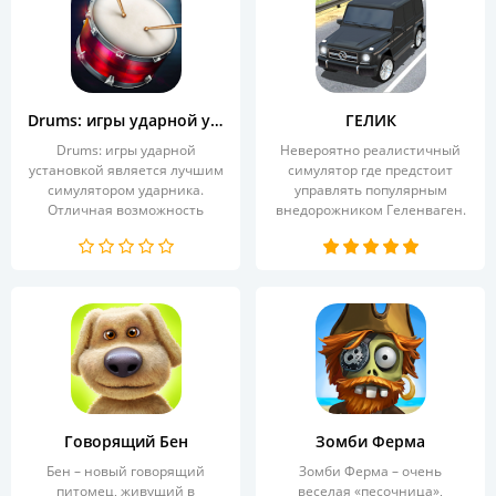
Drums: игры ударной установкой
ГЕЛИК
Drums: игры ударной
Невероятно реалистичный
установкой является лучшим
симулятор где предстоит
симулятором ударника.
управлять популярным
Отличная возможность
внедорожником Геленваген.
заиметь...
Всё,...
Говорящий Бен
Зомби Ферма
Бен – новый говорящий
Зомби Ферма – очень
питомец, живущий в
веселая «песочница»,