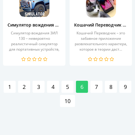
Симулятор вождения ЗИЛ 130
Кошачий Переводчик Симулятор
Симулятор вождения ЗИЛ
Кошачий Переводчик – это
130 – невероятно
забавное приложение
реалистичный симулятор
развлекательного характера,
для портативных устройств,
которое в теории даст...
где...
1
2
3
4
5
6
7
8
9
10