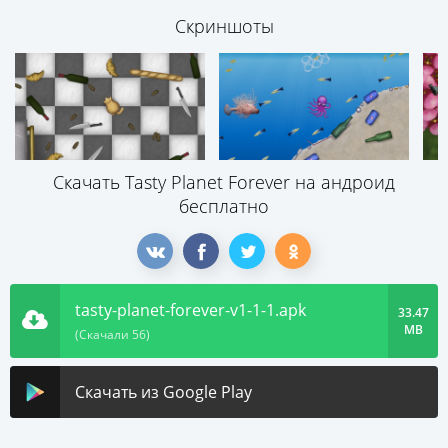
Скриншоты
Скачать Tasty Planet Forever на андроид
бесплатно
tasty-planet-forever-v1-1-1.apk
33.47
MB
(Скачали 56)
Скачать из Google Play