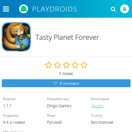
Tasty Planet Forever
1
голос
В закладки
Версия
Разработчик
Категория
1.1.1
Dingo Games
Экшен
Андроид
Язык
Статус
4.4 и новее
Русский
Бесплатная
Обновлено