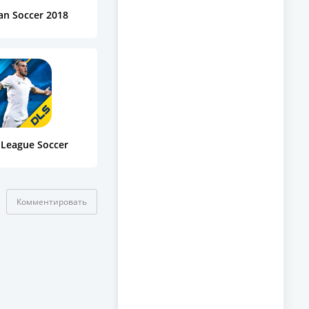
an Soccer 2018
League Soccer
Комментировать