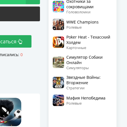
Охотники за
сокровищами
Головоломки
WWE Champions
Ролевые
Poker Heat - Техасский
саться
Холдем
Карточные
писались:
0
Симулятор Собаки
Онлайн
Симуляторы
Звездные Войны:
Вторжение
Стратегии
Мафия Непобедима
Ролевые