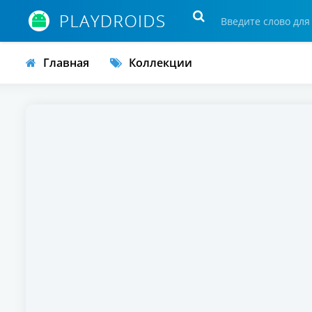
Главная
Коллекции